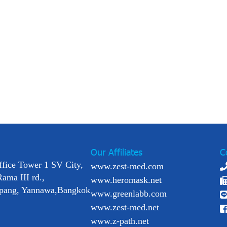
Our Affiliates
C
ffice Tower 1 SV City,
www.zest-med.com
Rama III rd.,
www.heromask.net
pang, Yannawa,Bangkok
www.greenlabb.com
www.zest-med.net
www.z-path.net