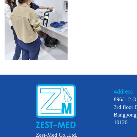
Address
896/1-2 O
3rd floor 
Bangpong
10120
Zest-Med Co.,Ltd.