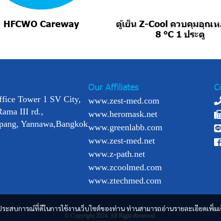
HFCWO Careway
ตู้เย็น Z-Cool ควบคุมอุณหภ
8 °C 1 ประตู
Our Affiliates
C
ffice Tower 1 SV City,
www.zest-med.com
Rama III rd.,
www.heromask.net
pang, Yannawa,Bangkok
www.greenlabb.com
www.zest-med.net
www.z-path.net
www.zcoolmed.com
www.ztechmed.com
และประสบการณ์ที่ดีในการใช้งานเว็บไซต์ของท่าน ท่านสามารถอ่านรายละเอียดเพิ่มเ
© Copyright 2024. All Right Reserved.