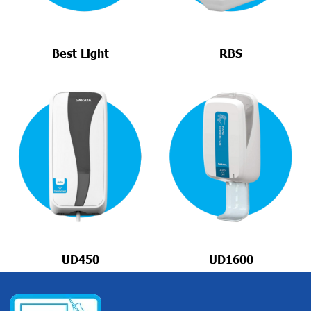
Best Light
RBS
UD450
UD1600