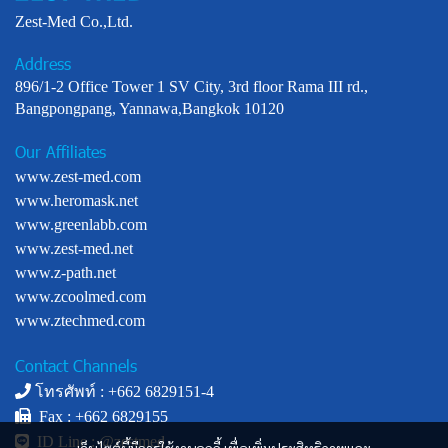
Zest-Med Co.,Ltd.
Address
896/1-2 Office Tower 1 SV City, 3rd floor Rama III rd.,
Bangpongpang, Yannawa,Bangkok 10120
Our Affiliates
www.zest-med.com
www.heromask.net
www.greenlabb.com
www.zest-med.net
www.z-path.net
www.zcoolmed.com
www.ztechmed.com
Contact Channels
โทรศัพท์ : +
662 6829151-4
Fax : +662 6829155
ID Line :
@zestmed