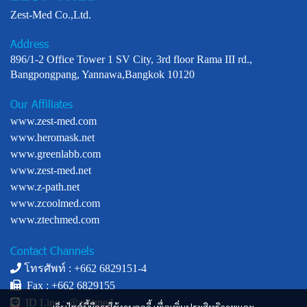
Zest-Med Co.,Ltd.
Address
896/1-2 Office Tower 1 SV City, 3rd floor Rama III rd.,
Bangpongpang, Yannawa,Bangkok 10120
Our Affiliates
www.zest-med.com
www.heromask.net
www.greenlabb.com
www.zest-med.net
www.z-path.net
www.zcoolmed.com
www.ztechmed.com
Contact Channels
โทรศัพท์ : +
662 6829151-4
Fax : +662 6829155
ID Line :
@zestmed