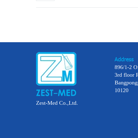
Address
896/1-2 O
3rd floor 
Bangpong
10120
Zest-Med Co.,Ltd.