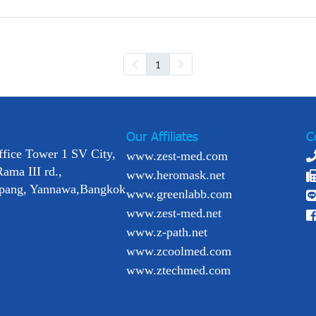
1
Our Affiliates
C
ffice Tower 1 SV City,
www.zest-med.com
Rama III rd.,
www.heromask.net
pang, Yannawa,Bangkok
www.greenlabb.com
www.zest-med.net
www.z-path.net
www.zcoolmed.com
www.ztechmed.com