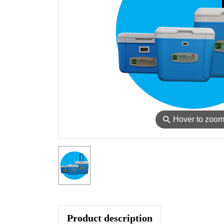
⚲
Hover to zoo
Product description