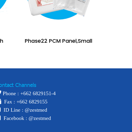
ch
Phase22 PCM Panel,Small
ontact Channels
Phone : +
662 6829151-4
Fax : +662 6829155
ID Line :
@zestmed
Facebook :
@zestmed