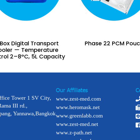
Box Digital Transport
Phase 22 PCM Pou
ooler — Temperature
rol 2–8°C, 5L Capacity
Our Affiliates
C
ffice Tower 1 SV City,
www.zest-med.com
Rama III rd.,
www.heromask.net
pang, Yannawa,Bangkok
www.greenlabb.com
www.zest-med.net
www.z-path.net