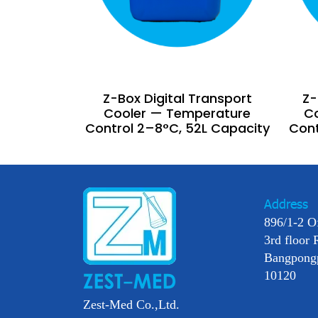
Z-Box Digital Transport
Z-
Cooler — Temperature
C
Control 2–8°C, 52L Capacity
Cont
Address
896/1-2 O
3rd floor 
Bangpong
10120
Zest-Med Co.,Ltd.