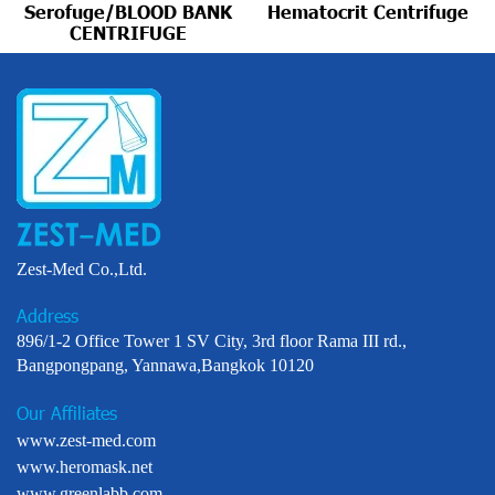
Serofuge/BLOOD BANK
Hematocrit Centrifuge
CENTRIFUGE
Zest-Med Co.,Ltd.
Address
896/1-2 Office Tower 1 SV City, 3rd floor Rama III rd.,
Bangpongpang, Yannawa,Bangkok 10120
Our Affiliates
www.zest-med.com
www.heromask.net
www.greenlabb.com