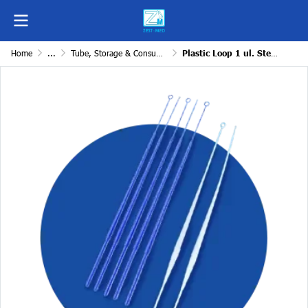
Home
...
Tube, Storage & Consumables
Plastic Loop 1 ul. Sterile