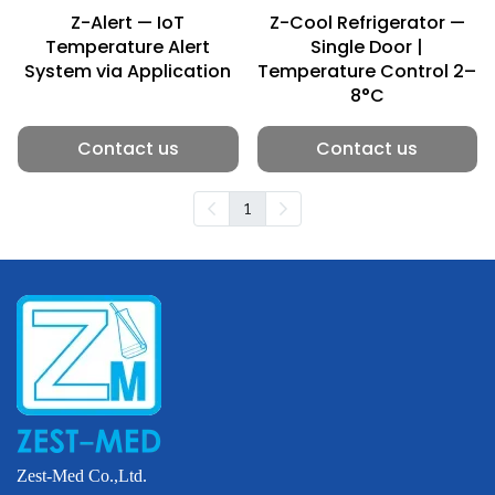
Z-Alert — IoT
Z-Cool Refrigerator —
Temperature Alert
Single Door |
System via Application
Temperature Control 2–
8°C
Contact us
Contact us
1
Zest-Med Co.,Ltd.