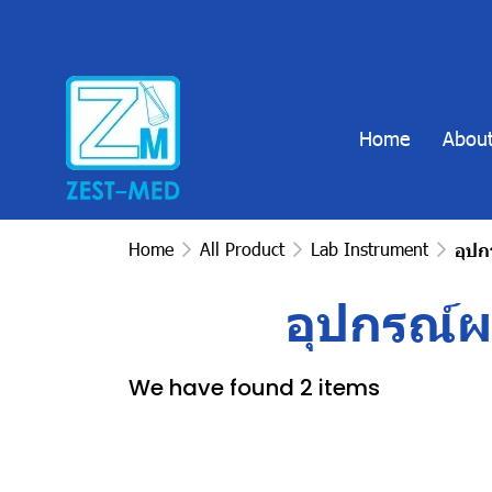
Home
About
Home
All Product
Lab Instrument
อุป
อุปกรณ์
We have found 2 items