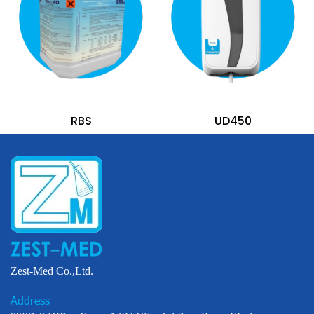
RBS
UD450
Zest-Med Co.,Ltd.
Address