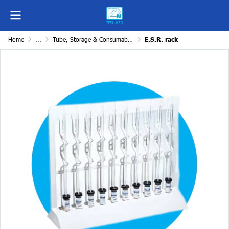
Home
...
Tube, Storage & Consumables
E.S.R. rack