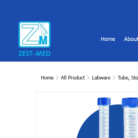
Home
About
Home
All Product
Labware
Tube, St