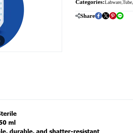
Categories:
Labware
,
Tube
Share
m
terile
 50 ml
le, durable, and shatter-resistant