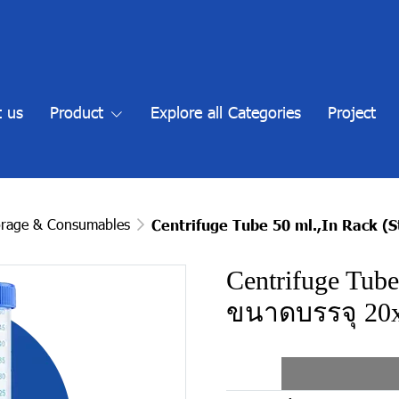
 us
Product
Explore all Categories
Project
orage & Consumables
Centrifuge Tube 50 ml.,In Rack (S
Centrifuge Tube
ขนาดบรรจุ 20x