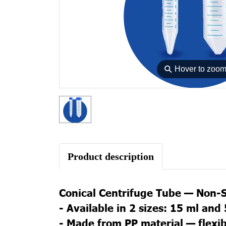
⚲
Hover to zoo
Product description
Conical Centrifuge Tube — Non-S
- Available in 2 sizes: 15 ml and
- Made from PP material — flexib