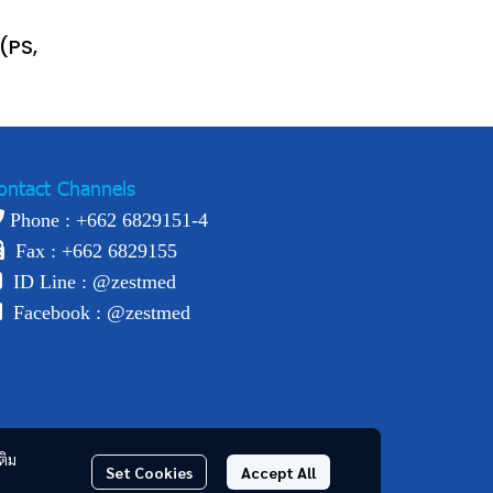
(PS,
ontact Channels
Phone : +
662 6829151-4
Fax : +662 6829155
ID Line :
@zestmed
Facebook :
@zestmed
ติม
Set Cookies
Accept All