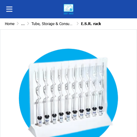
Home
...
Tube, Storage & Consumables
E.S.R. rack