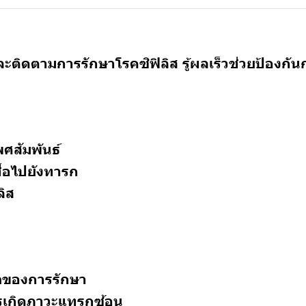
ะติดตามการรักษาโรคซิฟิลิส รู้ผลเร็วช่วยป้องก
เพศสัมพันธ์
ชื้อไปยังทารก
ลิส
จของการรักษา
ารเกิดภาวะแทรกซ้อน