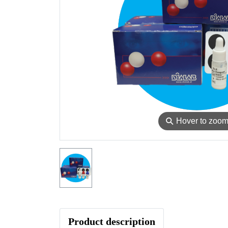
⚲
Hover to zoo
Product description