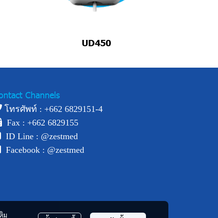
UD450
ontact Channels
โทรศัพท์ : +
662 6829151-4
Fax : +662 6829155
ID Line :
@zestmed
Facebook :
@zestmed
ติม