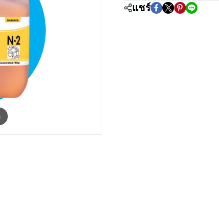
แชร์
m