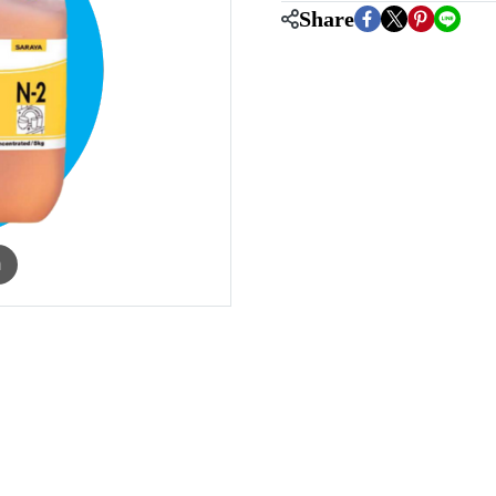
Share
m