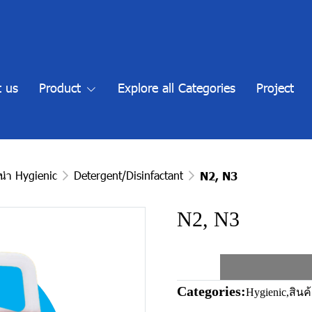
 us
Product
Explore all Categories
Project
ะนำ Hygienic
Detergent/Disinfactant
N2, N3
N2, N3
Categories:
Hygienic
,
สินค