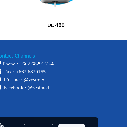
UD450
ontact Channels
Phone : +
662 6829151-4
Fax : +662 6829155
ID Line :
@zestmed
Facebook :
@zestmed
ติม