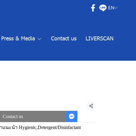
EN
Press & Media
Contact us
LIVERSCAN
Share
Contact us
้าแนะนำ Hygienic
,
Detergent/Disinfactant