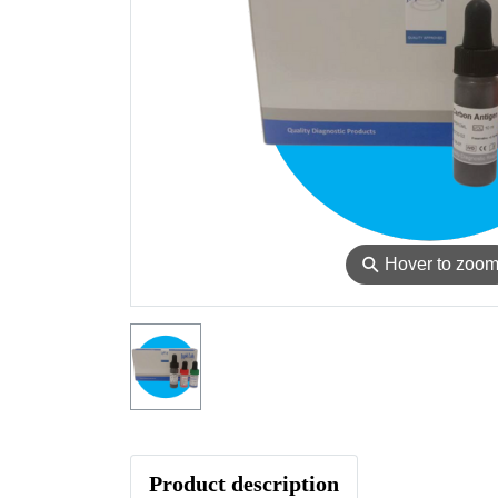
⚲
Hover to zoo
Product description