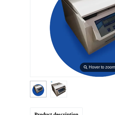
⚲
Hover to zoo
Product description