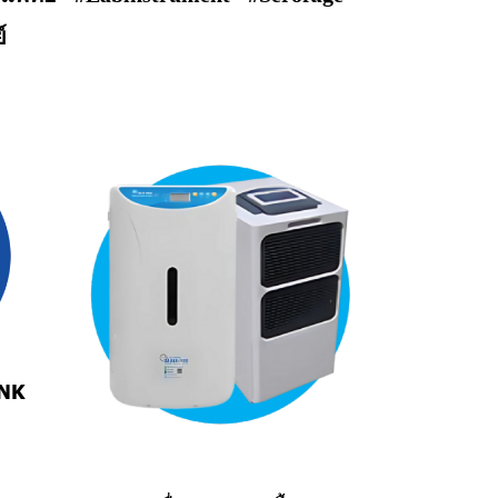
์
ANK