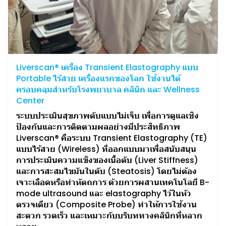
Liverscan® เครื่อง Transient Elastography แบบ
Portable ไร้สาย เครื่องแรกของโลก ใช้งานได้
ครอบคลุมสำหรับโรงพยาบาล คลินิก และ Wellness
Center
ระบบประเมินสุขภาพตับแบบไม่เจ็บ เพื่อการดูแลเชิง
ป้องกันและการติดตามผลอย่างมีประสิทธิภาพ
Liverscan® คือระบบ Transient Elastography (TE)
แบบไร้สาย (Wireless) ที่ออกแบบมาเพื่อสนับสนุน
การประเมินความแข็งของเนื้อตับ (Liver Stiffness)
และการสะสมไขมันในตับ (Steatosis) โดยไม่ต้อง
เจาะเลือดหรือทำหัตถการ ด้วยการผสานเทคโนโลยี B-
mode ultrasound และ elastography ไว้ในหัว
ตรวจเดียว (Composite Probe) ทำให้การใช้งาน
สะดวก รวดเร็ว และเหมาะกับบริบททางคลินิกที่หลาก