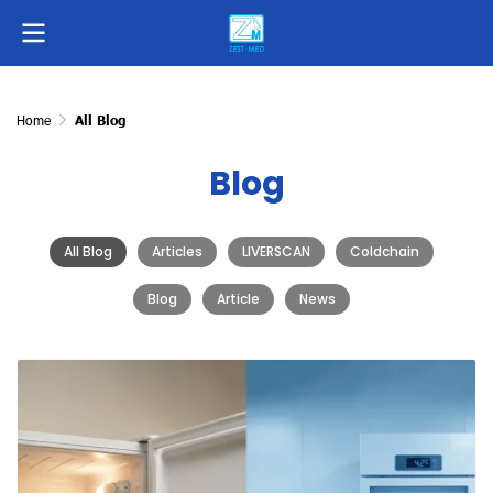
Home
All Blog
Blog
All Blog
Articles
LIVERSCAN
Coldchain
Blog
Article
News